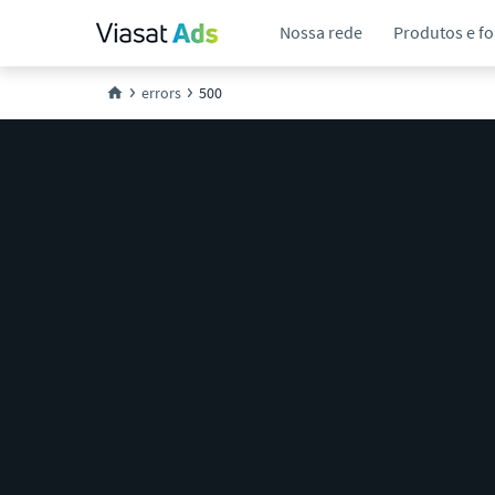
Nossa rede
Produtos e f
errors
500