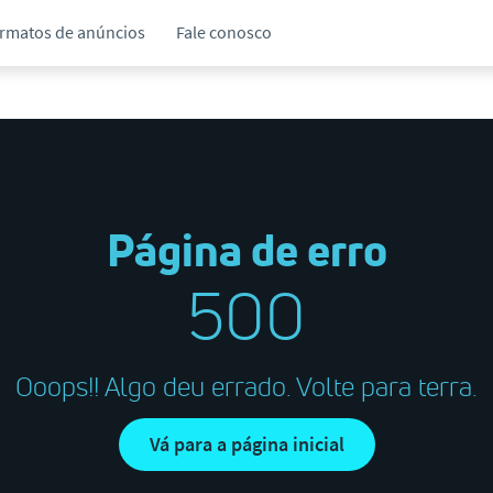
ormatos de anúncios
Fale conosco
Página de erro
500
Ooops!! Algo deu errado. Volte para terra.
vá para a página inicial