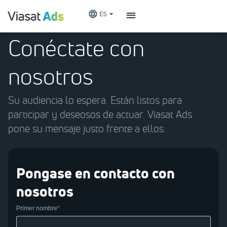
ES
Conéctate con
nosotros
Su audiencia lo espera. Están listos para
participar y deseosos de actuar. Viasat Ads
pone su mensaje justo frente a ellos.
Pongase en contacto con
nosotros
Primer nombre